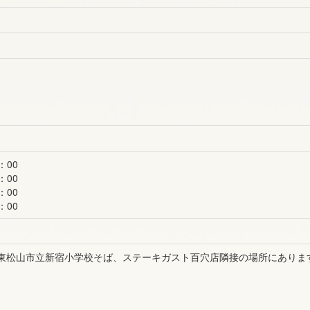
：00
：00
：00
：00
、東松山市立新宿小学校そば、ステーキガスト百穴店隣接の場所にありま