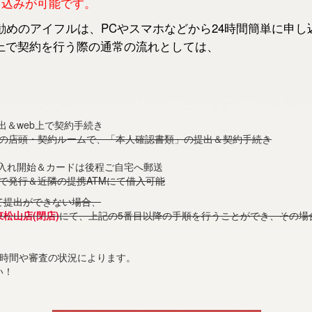
申し込みが可能です。
めのアイフルは、PCやスマホなどから24時間簡単に申し
上で契約を行う際の通常の流れとしては、
出＆web上で契約手続き
くの店頭・契約ルームで、「本人確認書類」の提出＆契約手続き
借入れ開始＆カードは後程ご自宅へ郵送
で発行＆近隣の提携ATMにて借入可能
て提出ができない場合、
東松山店(閉店)
にて、上記の5番目以降の手順を行うことができ、その場
付時間や審査の状況によります。
い！