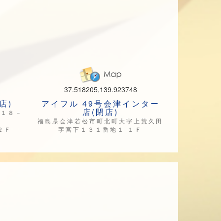
37.518205,139.923748
店)
アイフル 49号会津インター
店(閉店)
－１８－
福島県会津若松市町北町大字上荒久田
２Ｆ
字宮下１３１番地１ １Ｆ