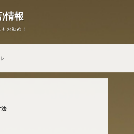
)情報
にもお勧め！
ル
方法