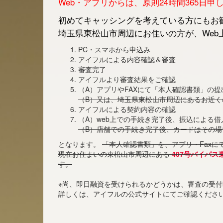
Web・アプリからは、原則24時間365日
初めてキャッシングを考えている方にもお勧
埼玉県東松山市周辺にお住いの方が、Web
PC・スマホから申込み
アイフルによる内容確認＆審査
審査完了
アイフルより審査結果をご確認
（A）アプリやFAXにて「本人確認書類」の提
（B）又は、埼玉県東松山市周辺にあるお近
アイフルによる契約内容の確認
（A）web上での手続き完了後、振込による
（B）店舗での手続き完了後、カードはその場
となります。
「本人確認書類」を、アプリ・Faxに
現在お住まいの東松山市周辺にある
407号バイパス
す。
※尚、即日融資を受けられるかどうかは、審査の受
詳しくは、アイフルの公式サイトにてご確認くださ