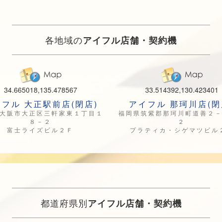
各地域の
アイフル店舗・契約機
34.665018,135.478567
33.514392,130.423401
フル 大正駅前店(閉店)
アイフル 那珂川店(閉
大阪市大正区三軒家東１丁目１
福岡県筑紫郡那珂川町道善２
８－２
２
富士ライズビル２Ｆ
プラティカ・シゲマツビル
都道府県別
アイフル店舗・契約機