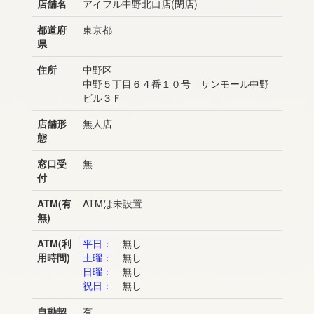
店舗名
アイフル中野北口店(閉店)
都道府
東京都
県
住所
中野区
中野５丁目６４番１０号 サンモール中野
ビル３Ｆ
店舗形
無人店
態
窓口受
無
付
ATM(有
ATMは未設置
無)
ATM(利
平日：
無し
用時間)
土曜：
無し
日曜：
無し
祝日：
無し
自動契
有