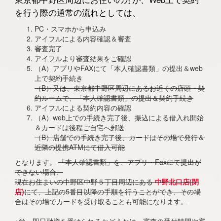
を行う際の通常の流れとしては、
PC・スマホから申込み
アイフルによる内容確認＆審査
審査完了
アイフルより審査結果をご確認
（A）アプリやFAXにて「本人確認書類」の提出＆web
上で契約手続き
（B）又は、東京都中野区周辺にあるお近くの店頭・契
約ルームで、「本人確認書類」の提出＆契約手続き
アイフルによる契約内容の確認
（A）web上での手続き完了後、振込による借入れ開始
＆カードは後程ご自宅へ郵送
（B）店舗での手続き完了後、カードはその場で発行＆
近隣の提携ATMにて借入可能
となります。
「本人確認書類」を、アプリ・Faxにて提出が
できない場合、
現在お住まいの中野区中野５丁目周辺にある
中野北口店(閉
店)
にて、上記の5番目以降の手順を行うことができ、その場
合はその場でカードを受け取ることも可能になります。