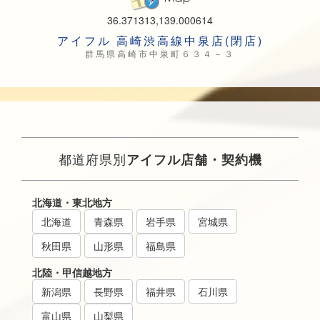
36.371313,139.000614
アイフル 高崎渋高線中泉店(閉店)
群馬県高崎市中泉町６３４－３
都道府県別
アイフル店舗・契約機
北海道・東北地方
北海道
青森県
岩手県
宮城県
秋田県
山形県
福島県
北陸・甲信越地方
新潟県
長野県
福井県
石川県
富山県
山梨県