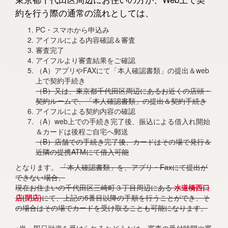
約を行う際の通常の流れとしては、
PC・スマホから申込み
アイフルによる内容確認＆審査
審査完了
アイフルより審査結果をご確認
（A）アプリやFAXにて「本人確認書類」の提出＆web
上で契約手続き
（B）又は、東京都千代田区周辺にあるお近くの店頭・
契約ルームで、「本人確認書類」の提出＆契約手続き
アイフルによる契約内容の確認
（A）web上での手続き完了後、振込による借入れ開始
＆カードは後程ご自宅へ郵送
（B）店舗での手続き完了後、カードはその場で発行＆
近隣の提携ATMにて借入可能
となります。
「本人確認書類」を、アプリ・Faxにて提出が
できない場合、
現在お住まいの千代田区三崎町３丁目周辺にある
水道橋西口
店(閉店)
にて、上記の5番目以降の手順を行うことができ、そ
の場合はその場でカードを受け取ることも可能になります。