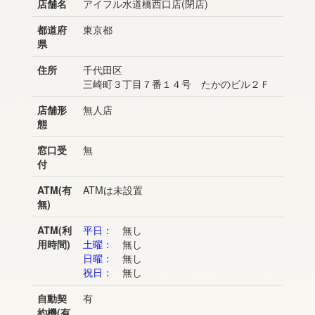
店舗名
アイフル水道橋西口店(閉店)
都道府
東京都
県
住所
千代田区
三崎町３丁目７番１４号 たかのビル２Ｆ
店舗形
無人店
態
窓口受
無
付
ATM(有
ATMは未設置
無)
ATM(利
平日：
無し
用時間)
土曜：
無し
日曜：
無し
祝日：
無し
自動契
有
約機(有