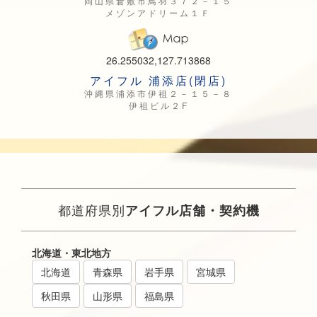
岡山県倉敷市鳥羽３７２－１５
メゾンアドリーム１Ｆ
26.255032,127.713868
アイフル 浦添店(閉店)
沖縄県浦添市伊祖２－１５－８
伊祖ビル２F
都道府県別
アイフル店舗・契約機
北海道・東北地方
北海道
青森県
岩手県
宮城県
秋田県
山形県
福島県