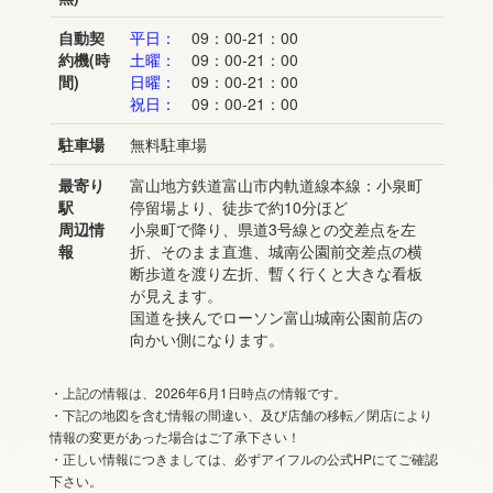
自動契
平日：
09：00-21：00
約機(時
土曜：
09：00-21：00
間)
日曜：
09：00-21：00
祝日：
09：00-21：00
駐車場
無料駐車場
最寄り
富山地方鉄道富山市内軌道線本線：小泉町
駅
停留場より、徒歩で約10分ほど
周辺情
小泉町で降り、県道3号線との交差点を左
報
折、そのまま直進、城南公園前交差点の横
断歩道を渡り左折、暫く行くと大きな看板
が見えます。
国道を挟んでローソン富山城南公園前店の
向かい側になります。
・上記の情報は、2026年6月1日時点の情報です。
・下記の地図を含む情報の間違い、及び店舗の移転／閉店により
情報の変更があった場合はご了承下さい！
・正しい情報につきましては、必ずアイフルの公式HPにてご確認
下さい。