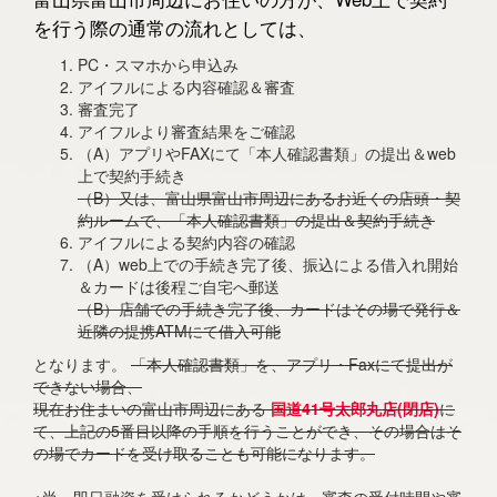
を行う際の通常の流れとしては、
PC・スマホから申込み
アイフルによる内容確認＆審査
審査完了
アイフルより審査結果をご確認
（A）アプリやFAXにて「本人確認書類」の提出＆web
上で契約手続き
（B）又は、富山県富山市周辺にあるお近くの店頭・契
約ルームで、「本人確認書類」の提出＆契約手続き
アイフルによる契約内容の確認
（A）web上での手続き完了後、振込による借入れ開始
＆カードは後程ご自宅へ郵送
（B）店舗での手続き完了後、カードはその場で発行＆
近隣の提携ATMにて借入可能
となります。
「本人確認書類」を、アプリ・Faxにて提出が
できない場合、
現在お住まいの富山市周辺にある
国道41号太郎丸店(閉店)
に
て、上記の5番目以降の手順を行うことができ、その場合はそ
の場でカードを受け取ることも可能になります。