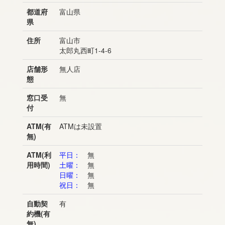
都道府
富山県
県
住所
富山市
太郎丸西町1-4-6
店舗形
無人店
態
窓口受
無
付
ATM(有
ATMは未設置
無)
ATM(利
平日：
無
用時間)
土曜：
無
日曜：
無
祝日：
無
自動契
有
約機(有
無)