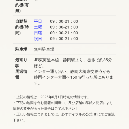
約機(有
無)
自動契
平日：
09：00-21：00
約機(時
土曜：
09：00-21：00
間)
日曜：
09：00-21：00
祝日：
09：00-21：00
駐車場
無料駐車場
最寄り
JR東海道本線：静岡駅より、徒歩で約35分
駅
ほど。
周辺情
インター通り沿い、静岡大橋東交差点から
報
静岡インター方面へ150ｍ行った所にありま
す。
・上記の情報は、2026年6月1日時点の情報です。
・下記の地図を含む情報の間違い、及び店舗の移転／閉店により
情報の変更があった場合はご了承下さい！
・正しい情報につきましては、必ずアイフルの公式HPにてご確認
下さい。