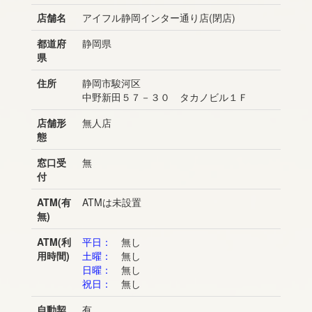
店舗名
アイフル静岡インター通り店(閉店)
都道府
静岡県
県
住所
静岡市駿河区
中野新田５７－３０ タカノビル１Ｆ
店舗形
無人店
態
窓口受
無
付
ATM(有
ATMは未設置
無)
ATM(利
平日：
無し
用時間)
土曜：
無し
日曜：
無し
祝日：
無し
自動契
有