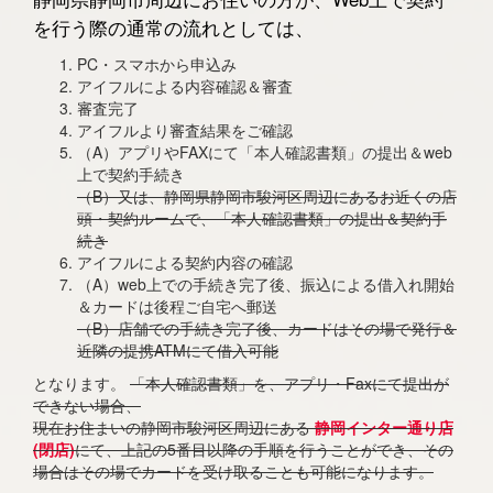
を行う際の通常の流れとしては、
PC・スマホから申込み
アイフルによる内容確認＆審査
審査完了
アイフルより審査結果をご確認
（A）アプリやFAXにて「本人確認書類」の提出＆web
上で契約手続き
（B）又は、静岡県静岡市駿河区周辺にあるお近くの店
頭・契約ルームで、「本人確認書類」の提出＆契約手
続き
アイフルによる契約内容の確認
（A）web上での手続き完了後、振込による借入れ開始
＆カードは後程ご自宅へ郵送
（B）店舗での手続き完了後、カードはその場で発行＆
近隣の提携ATMにて借入可能
となります。
「本人確認書類」を、アプリ・Faxにて提出が
できない場合、
現在お住まいの静岡市駿河区周辺にある
静岡インター通り店
(閉店)
にて、上記の5番目以降の手順を行うことができ、その
場合はその場でカードを受け取ることも可能になります。